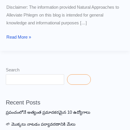
Disclaimer: The information provided Natural Approaches to
Alleviate Phlegm on this blog is intended for general
knowledge and informational purposes […]
Phlegm
Read More »
Relief
Quick
Tips
for
Search
a
Search
Clear
Throat
Recent Posts
ప్రపంచంలోనే అత్యంత ప్రమాదకరమైన 10 ఉద్యోగాలు
🌱 మొక్కలు నాటడం పర్యావరణానికి మేలు