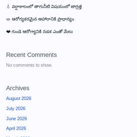
💧 వర్షాకాలంలో తాగునీటి విషయంలో జాగ్రత్త
🥗 ఆరోగ్యకరమైన ఆహారానికి ప్రాధాన్యం
❤️ గుండె ఆరోగ్యానికి నడక ఎంతో మేలు
Recent Comments
No comments to show.
Archives
August 2026
July 2026
June 2026
April 2026