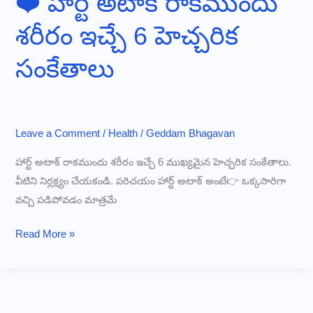
❤️ హార్ట్ అటాక్ రాకముందు
శరీరం ఇచ్చే 6 హెచ్చరిక
సంకేతాలు
Leave a Comment
/
Health
/
Geddam Bhagavan
హార్ట్ అటాక్ రాకముందు శరీరం ఇచ్చే 6 ముఖ్యమైన హెచ్చరిక సంకేతాలు.
వీటిని నిర్లక్ష్యం చేయకండి. పరిచయం హార్ట్ అటాక్ అంటే👉 ఒక్కసారిగా
వచ్చి పడిపోవడం మాత్రమే
❤️
Read More »
హార్ట్
అటాక్
రాకముందు
శరీరం