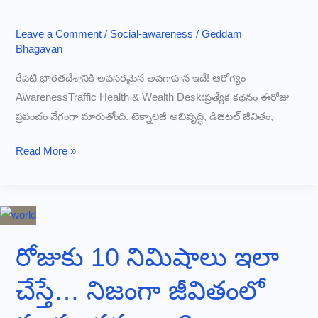
Leave a Comment
/
Social-awareness
/
Geddam
Bhagavan
రేపటి భారతదేశానికి అవసరమైన అవగాహన ఇదే! ఆరోగ్యం
AwarenessTraffic Health & Wealth Desk:ప్రత్యేక కథనం ఈరోజు
ప్రపంచం వేగంగా మారుతోంది. టెక్నాలజీ అభివృద్ధి, డిజిటల్ జీవితం,
ఆరోగ్యం
Read More »
+
సంపద
=
నిజమైన
అభివృద్ధి
రోజుకు 10 నిమిషాలు ఇలా
చేస్తే… నిజంగా జీవితంలో