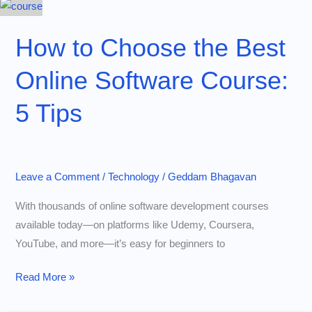
నాశనం
చేస్తున్న
How to Choose the Best
7
Online Software Course:
సమస్యలు
5 Tips
Leave a Comment
/
Technology
/
Geddam Bhagavan
With thousands of online software development courses
available today—on platforms like Udemy, Coursera,
YouTube, and more—it’s easy for beginners to
How
Read More »
to