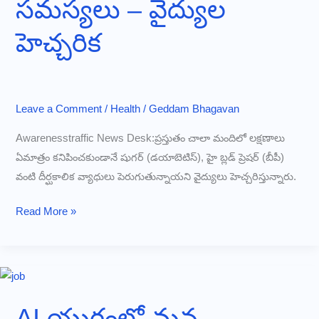
సమస్యలు – వైద్యుల
మార్పు
వస్తుందా?
హెచ్చరిక
Leave a Comment
/
Health
/
Geddam Bhagavan
Awarenesstraffic News Desk:ప్రస్తుతం చాలా మందిలో లక్షణాలు
ఏమాత్రం కనిపించకుండానే షుగర్ (డయాబెటిస్), హై బ్లడ్ ప్రెషర్ (బీపీ)
వంటి దీర్ఘకాలిక వ్యాధులు పెరుగుతున్నాయని వైద్యులు హెచ్చరిస్తున్నారు.
పెరుగుతున్న
Read More »
షుగర్,
బీపీ
సమస్యలు
–
వైద్యుల
AI యుగంలో మన