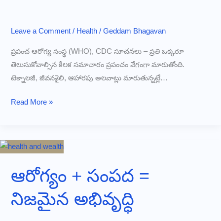
నాశనం
అవుతుందట!
Leave a Comment
/
Health
/
Geddam Bhagavan
ప్రపంచ ఆరోగ్య సంస్థ (WHO), CDC సూచనలు – ప్రతి ఒక్కరూ
తెలుసుకోవాల్సిన కీలక సమాచారం ప్రపంచం వేగంగా మారుతోంది.
టెక్నాలజీ, జీవనశైలి, ఆహారపు అలవాట్లు మారుతున్నట్లే…
తాజా
Read More »
ఆరోగ్య
మార్గదర్శకాలు
–
2025–
2026
ఆరోగ్యం + సంపద =
నిజమైన అభివృద్ధి