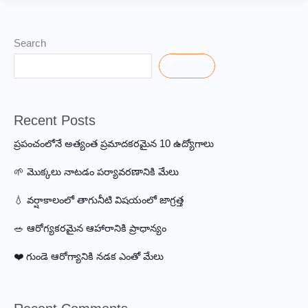
Choose
the
Best
Search
Online
Search
Software
Course:
5
Recent Posts
Tips
ప్రపంచంలోనే అత్యంత ప్రమాదకరమైన 10 ఉద్యోగాలు
🌱 మొక్కలు నాటడం పర్యావరణానికి మేలు
💧 వర్షాకాలంలో తాగునీటి విషయంలో జాగ్రత్త
🥗 ఆరోగ్యకరమైన ఆహారానికి ప్రాధాన్యం
❤️ గుండె ఆరోగ్యానికి నడక ఎంతో మేలు