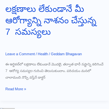
ఇచ్చే
లక్షణాలు లేకుండానే మీ
6
ఆరోగ్యాన్ని నాశనం చేస్తున్న
హెచ్చరిక
సంకేతాలు
7 సమస్యలు
Leave a Comment
/
Health
/
Geddam Bhagavan
ఈ ఆర్టికల్‌లో లక్షణాలు లేకుండానే మొదలై, తర్వాత భారీ నష్టాన్ని కలిగించే
7 ఆరోగ్య సమస్యల గురించి తెలుసుకుందాం. పరిచయం మనలో
చాలామంది నొప్పి వస్తేనే డాక్టర్
లక్షణాలు
Read More »
లేకుండానే
మీ
ఆరోగ్యాన్ని