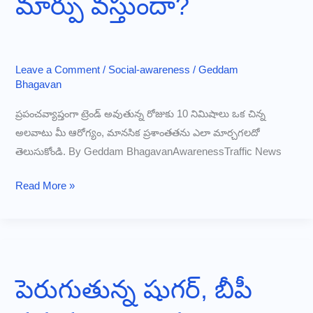
మార్పు వస్తుందా?
Leave a Comment
/
Social-awareness
/
Geddam
Bhagavan
ప్రపంచవ్యాప్తంగా ట్రెండ్ అవుతున్న రోజుకు 10 నిమిషాలు ఒక చిన్న
అలవాటు మీ ఆరోగ్యం, మానసిక ప్రశాంతతను ఎలా మార్చగలదో
తెలుసుకోండి. By Geddam BhagavanAwarenessTraffic News
రోజుకు
Read More »
10
నిమిషాలు
ఇలా
చేస్తే…
నిజంగా
పెరుగుతున్న షుగర్, బీపీ
జీవితంలో