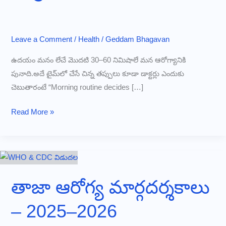
Leave a Comment
/
Health
/
Geddam Bhagavan
ఉదయం మనం లేచే మొదటి 30–60 నిమిషాలే మన ఆరోగ్యానికి
పునాది.అదే టైమ్‌లో చేసే చిన్న తప్పులు కూడా డాక్టర్లు ఎందుకు
చెబుతారంటే “Morning routine decides […]
ఉదయం
Read More »
లేచిన
వెంటనే
ఈ
5
తప్పులు
తాజా ఆరోగ్య మార్గదర్శకాలు
చేస్తే
– 2025–2026
ఆరోగ్యం
నెమ్మదిగా