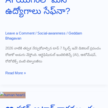
హెచ్చరిక
ఉద్యోగాలు సేఫ్‌నా?
Leave a Comment
/
Social-awareness
/
Geddam
Bhagavan
2026 నాటికి తప్పక నేర్చుకోవాల్సిన టాప్ 7 స్కిల్స్ ఇవే! డిజిటల్ ప్రపంచం
రోజుకో అడుగు వేస్తోంది. ఆర్టిఫిషియల్ ఇంటెలిజెన్స్ (AI), ఆటోమేషన్,
రోబోటిక్స్ వంటి టెక్నాలజీలు
AI
Read More »
యుగంలో
మన
ఉద్యోగాలు
సేఫ్‌నా?