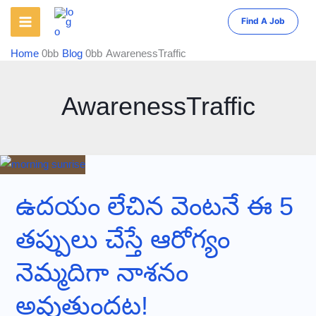
Skip
Find A Job
to
content
Home
Blog
AwarenessTraffic
AwarenessTraffic
ఉదయం లేచిన వెంటనే ఈ 5
తప్పులు చేస్తే ఆరోగ్యం
నెమ్మదిగా నాశనం
అవుతుందట!