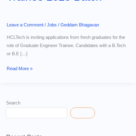
Leave a Comment
/
Jobs
/
Geddam Bhagavan
HCLTech is inviting applications from fresh graduates for the
role of Graduate Engineer Trainee. Candidates with a B.Tech
or B.E […]
Apply
Read More »
Now:
HCLTech
Graduate
Engineer
Search
Trainee
Search
2025
Batch