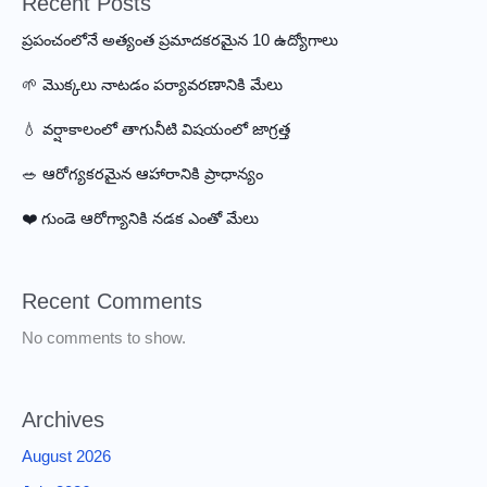
Recent Posts
ప్రపంచంలోనే అత్యంత ప్రమాదకరమైన 10 ఉద్యోగాలు
🌱 మొక్కలు నాటడం పర్యావరణానికి మేలు
💧 వర్షాకాలంలో తాగునీటి విషయంలో జాగ్రత్త
🥗 ఆరోగ్యకరమైన ఆహారానికి ప్రాధాన్యం
❤️ గుండె ఆరోగ్యానికి నడక ఎంతో మేలు
Recent Comments
No comments to show.
Archives
August 2026