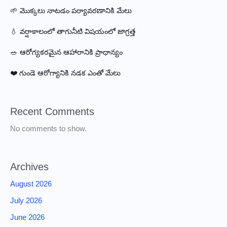
🌱 మొక్కలు నాటడం పర్యావరణానికి మేలు
💧 వర్షాకాలంలో తాగునీటి విషయంలో జాగ్రత్త
🥗 ఆరోగ్యకరమైన ఆహారానికి ప్రాధాన్యం
❤️ గుండె ఆరోగ్యానికి నడక ఎంతో మేలు
Recent Comments
No comments to show.
Archives
August 2026
July 2026
June 2026