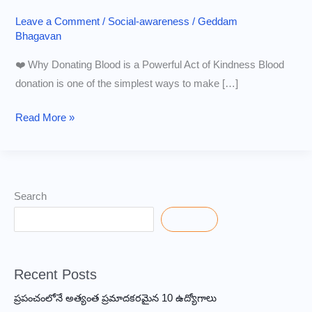
Leave a Comment
/
Social-awareness
/
Geddam
Bhagavan
❤️ Why Donating Blood is a Powerful Act of Kindness Blood
donation is one of the simplest ways to make […]
Blood
Read More »
Donation:
Facts
That
Can
Search
Save
Search
Lives
Now
Recent Posts
ప్రపంచంలోనే అత్యంత ప్రమాదకరమైన 10 ఉద్యోగాలు