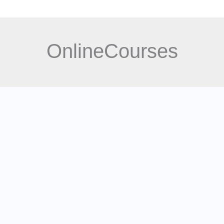
NEWS
About Us
Contact
OnlineCourses