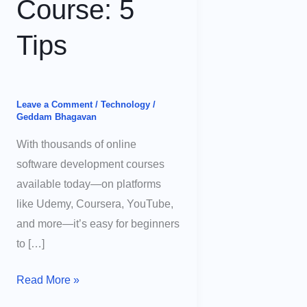
Course: 5
Tips
Leave a Comment
/
Technology
/
Geddam Bhagavan
With thousands of online
software development courses
available today—on platforms
like Udemy, Coursera, YouTube,
and more—it’s easy for beginners
to […]
How
Read More »
to