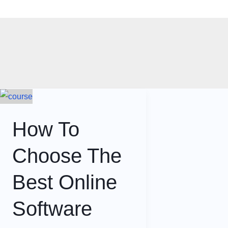
Skip
Home
Blog
Software Courses
to
content
How To
Choose The
Best Online
Software