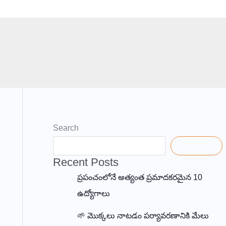
Search
Search
Recent Posts
ప్రపంచంలోనే అత్యంత ప్రమాదకరమైన 10
ఉద్యోగాలు
🌱 మొక్కలు నాటడం పర్యావరణానికి మేలు