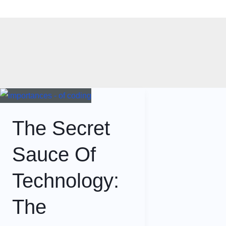
Skip
Home
Blog
Software Courses
to
content
The Secret
Sauce Of
Technology:
The