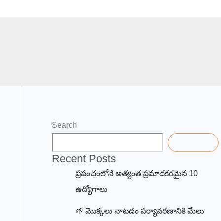
Search
Search
Recent Posts
ప్రపంచంలోనే అత్యంత ప్రమాదకరమైన 10
ఉద్యోగాలు
🌱 మొక్కలు నాటడం పర్యావరణానికి మేలు