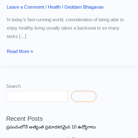
Leave a Comment
/
Health
/
Geddam Bhagavan
In today’s fast-running world, consideration of being able to
enjoy healthy living usually takes a backseat to so many
tasks […]
Fitness
Read More »
and
Exercise
A
Complete
Search
Guide
Search
toward
a
Recent Posts
Healthier
Life
ప్రపంచంలోనే అత్యంత ప్రమాదకరమైన 10 ఉద్యోగాలు