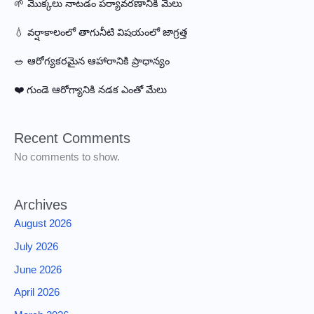
🌱 మొక్కలు నాటడం పర్యావరణానికి మేలు
💧 వర్షాకాలంలో తాగునీటి విషయంలో జాగ్రత్త
🥗 ఆరోగ్యకరమైన ఆహారానికి ప్రాధాన్యం
❤️ గుండె ఆరోగ్యానికి నడక ఎంతో మేలు
Recent Comments
No comments to show.
Archives
August 2026
July 2026
June 2026
April 2026