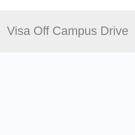
log
Software Courses
NEWS
About Us
Visa Off Campus Drive