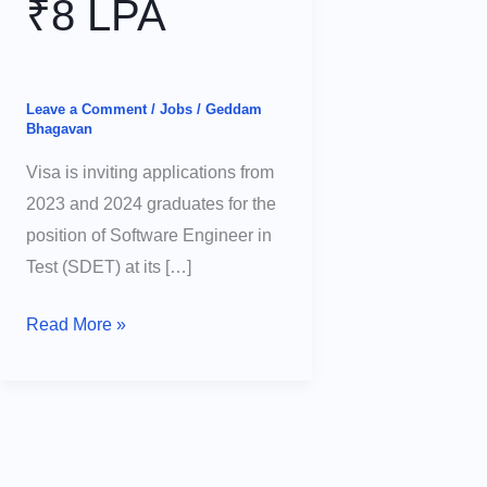
₹8 LPA
Leave a Comment
/
Jobs
/
Geddam
Bhagavan
Visa is inviting applications from
2023 and 2024 graduates for the
position of Software Engineer in
Test (SDET) at its […]
Apply
Read More »
Now!
Visa
Off
Campus
Drive