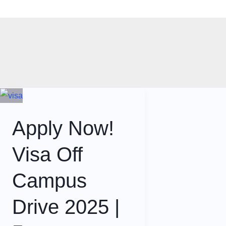
Skip
Home
B
to
content
Apply Now!
Visa Off
Campus
Drive 2025 |