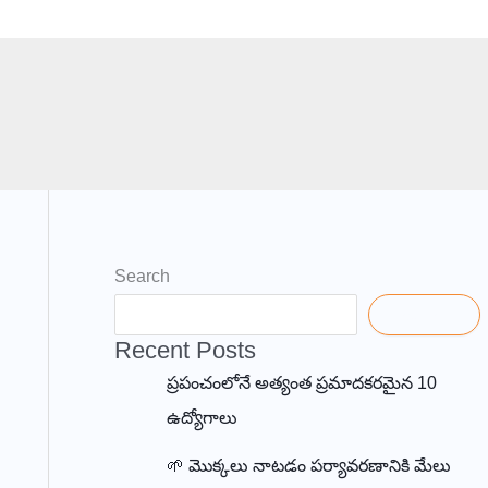
Contact
Search
Search
Recent Posts
ప్రపంచంలోనే అత్యంత ప్రమాదకరమైన 10
ఉద్యోగాలు
🌱 మొక్కలు నాటడం పర్యావరణానికి మేలు