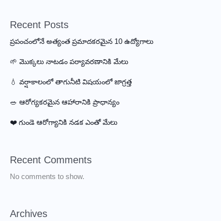
Warning
Signs.
Recent Posts
ప్రపంచంలోనే అత్యంత ప్రమాదకరమైన 10 ఉద్యోగాలు
🌱 మొక్కలు నాటడం పర్యావరణానికి మేలు
💧 వర్షాకాలంలో తాగునీటి విషయంలో జాగ్రత్త
🥗 ఆరోగ్యకరమైన ఆహారానికి ప్రాధాన్యం
❤️ గుండె ఆరోగ్యానికి నడక ఎంతో మేలు
Recent Comments
No comments to show.
Archives