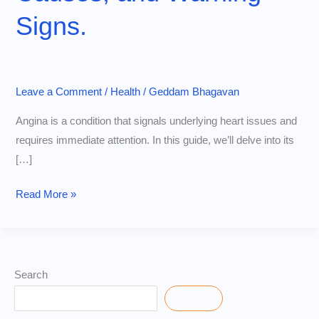
Signs.
Leave a Comment
/
Health
/
Geddam Bhagavan
Angina is a condition that signals underlying heart issues and
requires immediate attention. In this guide, we’ll delve into its
[…]
How
Read More »
to
Recognize
Angina:
Symptoms,
Search
Causes,
Search
and