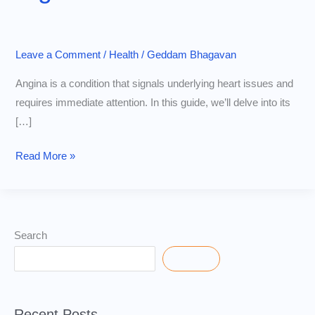
Leave a Comment
/
Health
/
Geddam Bhagavan
Angina is a condition that signals underlying heart issues and
requires immediate attention. In this guide, we’ll delve into its
[…]
How
Read More »
to
Recognize
Angina:
Symptoms,
Search
Causes,
Search
and
Warning
Signs.
Recent Posts