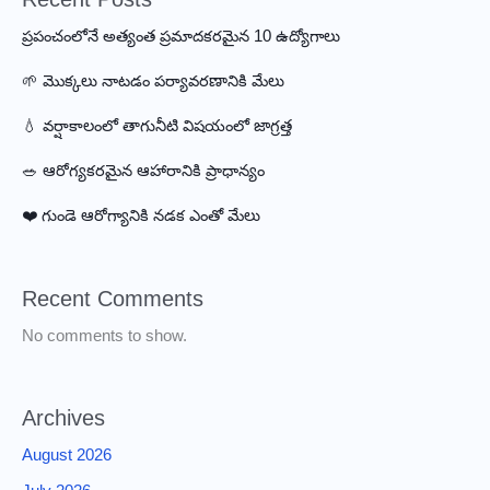
ప్రపంచంలోనే అత్యంత ప్రమాదకరమైన 10 ఉద్యోగాలు
🌱 మొక్కలు నాటడం పర్యావరణానికి మేలు
💧 వర్షాకాలంలో తాగునీటి విషయంలో జాగ్రత్త
🥗 ఆరోగ్యకరమైన ఆహారానికి ప్రాధాన్యం
❤️ గుండె ఆరోగ్యానికి నడక ఎంతో మేలు
Recent Comments
No comments to show.
Archives
August 2026