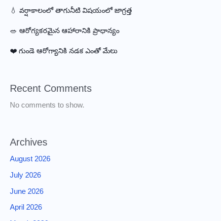
💧 వర్షాకాలంలో తాగునీటి విషయంలో జాగ్రత్త
🥗 ఆరోగ్యకరమైన ఆహారానికి ప్రాధాన్యం
❤️ గుండె ఆరోగ్యానికి నడక ఎంతో మేలు
Recent Comments
No comments to show.
Archives
August 2026
July 2026
June 2026
April 2026