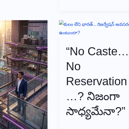
భారీ
వర్షాలపై
అప్రమత్తంగా
ఉండాలని
సూచన
“No Caste
No
Reservation
…? నిజంగా
సాధ్యమేనా?”