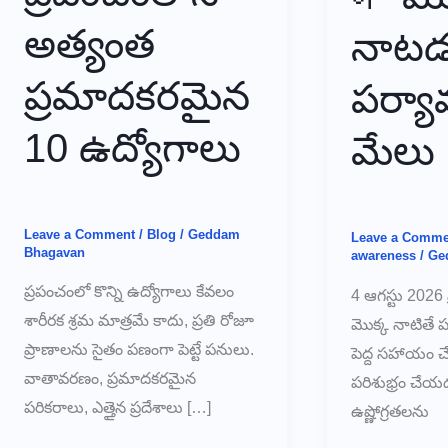
అత్యంత
నాట
ప్రమాదకరమైన
పర్యా
10 ఉద్యోగాలు
మేలు
Leave a Comment
/
Blog
/
Geddam
Leave a Comme
Bhagavan
awareness
/
Ge
ప్రపంచంలో కొన్ని ఉద్యోగాలు కేవలం
4 ఆగస్టు 2026 
శారీరక శ్రమ మాత్రమే కాదు, ప్రతి రోజూ
మొక్క నాటితే ప
ప్రాణాలను సైతం పణంగా పెట్టే పనులు.
పెద్ద సహాయం చేసి
వాతావరణం, ప్రమాదకరమైన
పరిశుభ్రం చేయ
పరికరాలు, ఎత్తైన ప్రదేశాలు […]
ఉష్ణోగ్రతలను