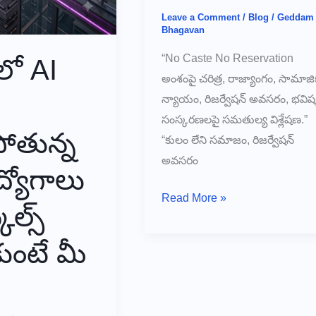
Leave a Comment
/
Blog
/
Geddam
Bhagavan
“No Caste No Reservation
లో AI
అంశంపై చరిత్ర, రాజ్యాంగం, సామాజి
న్యాయం, రిజర్వేషన్ అవసరం, భవిష్
సంస్కరణలపై సమతుల్య విశ్లేషణ.”
ోతున్న
“కులం లేని సమాజం, రిజర్వేషన్
అవసరం
్యోగాలు
“No
Read More »
ిల్స్
Caste…
No
కుంటే మీ
Reservation…?
నిజంగా
సాధ్యమేనా?”