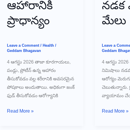
ఆహారానికి
నడక 
ప్రాధాన్యం
మేలు
Leave a Comment
/
Health
/
Leave a Comme
Geddam Bhagavan
Geddam Bhaga
4 ఆగస్టు 2026 తాజా కూరగాయలు,
4 ఆగస్టు 2026
పండ్లు, ప్రోటీన్ ఉన్న ఆహారం
నిమిషాలు నడవడ
తీసుకోవడం వల్ల శరీరానికి అవసరమైన
ఆరోగ్యం మెరుగ
పోషకాలు అందుతాయి. అధికంగా జంక్
చెబుతున్నారు. 
ఫుడ్ తీసుకోవడం ఆరోగ్యానికి
వ్యాయామం చేయడ
🥗
❤️
Read More »
Read More »
ఆరోగ్యకరమైన
గుండె
ఆహారానికి
ఆరోగ్యానికి