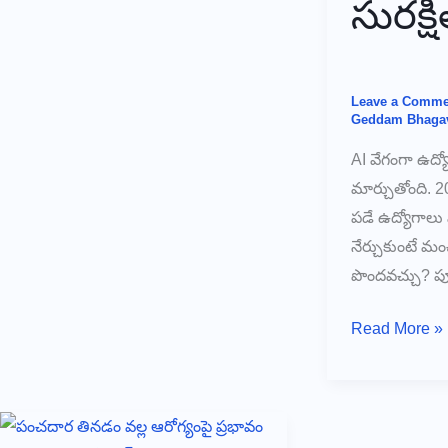
సురక్ష
పెరుగుతున్నాయి
Leave a Comme
Geddam Bhaga
AI వేగంగా ఉద్యో
మార్చుతోంది. 2
పడే ఉద్యోగాలు ఏ
నేర్చుకుంటే మం
పొందవచ్చు? పూర
2026లో
Read More »
AI
వల్ల
మారిపోతున్న
10