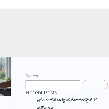
Search
Search
Recent Posts
ప్రపంచంలోనే అత్యంత ప్రమాదకరమైన 10
ఉద్యోగాలు