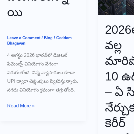
యి
2026
Leave a Comment
/
Blog
/
Geddam
వల్ల
Bhagavan
4 ఆగస్టు 2026 భారత్‌లో డిజిటల్
మారిప
పేమెంట్స్ వినియోగం వేగంగా
10 ఉద
పెరుగుతోంది. చిన్న వ్యాపారులు కూడా
UPI ద్వారా చెల్లింపులు స్వీకరిస్తున్నారు.
– ఏ స్క
నగదు వినియోగం క్రమంగా తగ్గుతోంది.
నేర్చు
🚨
Read More »
భారత్‌లో
కెరీర్
డిజిటల్
చెల్లింపులు