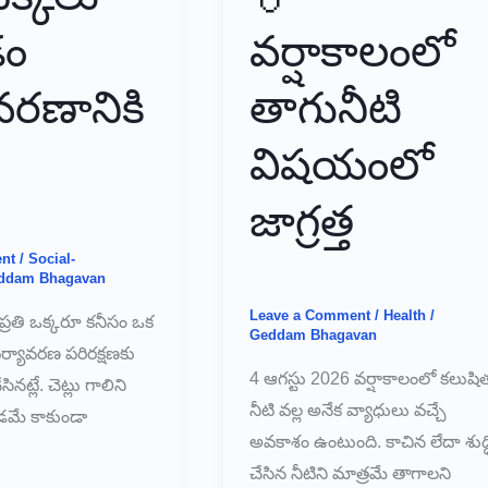
డం
వర్షాకాలంలో
వరణానికి
తాగునీటి
విషయంలో
జాగ్రత్త
nt
/
Social-
ddam Bhagavan
Leave a Comment
/
Health
/
ప్రతి ఒక్కరూ కనీసం ఒక
Geddam Bhagavan
ర్యావరణ పరిరక్షణకు
4 ఆగస్టు 2026 వర్షాకాలంలో కలుషి
నట్లే. చెట్లు గాలిని
నీటి వల్ల అనేక వ్యాధులు వచ్చే
డమే కాకుండా
అవకాశం ఉంటుంది. కాచిన లేదా శుద్ధ
చేసిన నీటిని మాత్రమే తాగాలని