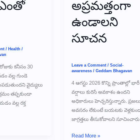
ఎంతో
అప్రమత్తంగా
ఉండాలని
సూచన
nt
/
Health
/
van
Leave a Comment
/
Social-
 రోజుకు కనీసం 30
awareness
/
Geddam Bhagavan
ం వల్ల గుండె
4 ఆగస్టు 2026 కొన్ని ప్రాంతాల్లో భారీ
ుపడుతుందని వైద్యులు
వర్షాలు కురిసే అవకాశం ఉందని
క్రమం తప్పకుండా
అధికారులు హెచ్చరిస్తున్నారు. ప్రజల
ం వల్ల రక్త
అవసరం లేకుంటే బయటకు వెళ్లకుం
జాగ్రత్తలు తీసుకోవాలని సూచించారు
🌧️
Read More »