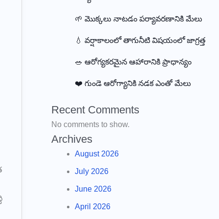
🌱 మొక్కలు నాటడం పర్యావరణానికి మేలు
💧 వర్షాకాలంలో తాగునీటి విషయంలో జాగ్రత్త
🥗 ఆరోగ్యకరమైన ఆహారానికి ప్రాధాన్యం
❤️ గుండె ఆరోగ్యానికి నడక ఎంతో మేలు
Recent Comments
No comments to show.
Archives
August 2026
త
July 2026
June 2026
ి
April 2026