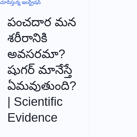
ఉద్యోగాలు
–
పంచదార మన
ఏ
శరీరానికి
స్కిల్స్
నేర్చుకుంటే
అవసరమా?
మీ
కెరీర్
షుగర్ మానేస్తే
సురక్షితం?
ఏమవుతుంది?
| Scientific
Evidence