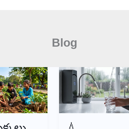
NEWS
About Us
Contact
Blog
క్కలు
💧