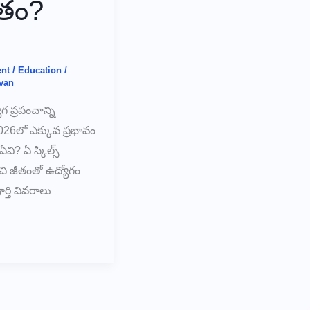
ితం?
nt
/
Education
/
van
గ ప్రపంచాన్ని
026లో ఎక్కువ ప్రభావం
వి? ఏ స్కిల్స్
చి జీతంతో ఉద్యోగం
్తి వివరాలు