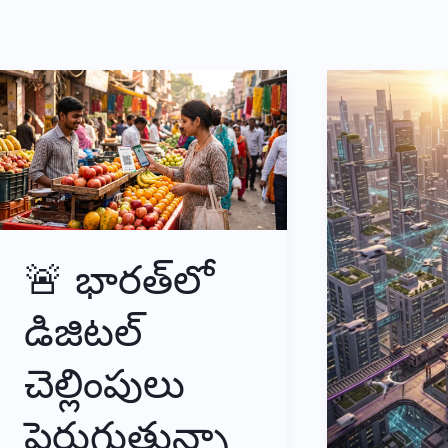
ప్రాధాన్యం
నడక
ఎంతో
మేలు
🚨 భారత్‌లో
డిజిటల్
చెల్లింపులు
పెరుగుతున్నా