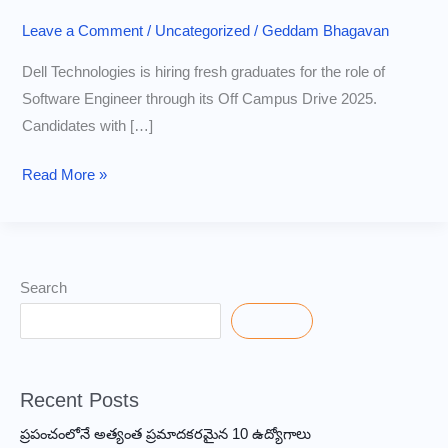
Leave a Comment
/
Uncategorized
/
Geddam Bhagavan
Dell Technologies is hiring fresh graduates for the role of
Software Engineer through its Off Campus Drive 2025.
Candidates with […]
Apply
Read More »
Now:
Dell
Software
Engineer
Search
Drive
Search
2025
Recent Posts
ప్రపంచంలోనే అత్యంత ప్రమాదకరమైన 10 ఉద్యోగాలు