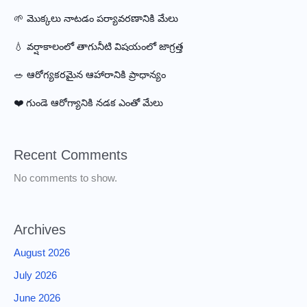
🌱 మొక్కలు నాటడం పర్యావరణానికి మేలు
💧 వర్షాకాలంలో తాగునీటి విషయంలో జాగ్రత్త
🥗 ఆరోగ్యకరమైన ఆహారానికి ప్రాధాన్యం
❤️ గుండె ఆరోగ్యానికి నడక ఎంతో మేలు
Recent Comments
No comments to show.
Archives
August 2026
July 2026
June 2026