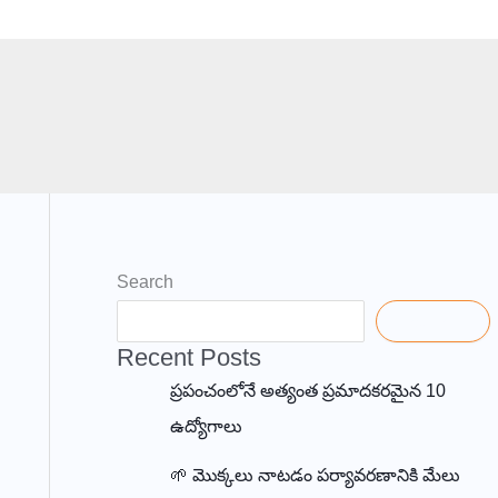
Contact
Search
Search
Recent Posts
ప్రపంచంలోనే అత్యంత ప్రమాదకరమైన 10
ఉద్యోగాలు
🌱 మొక్కలు నాటడం పర్యావరణానికి మేలు