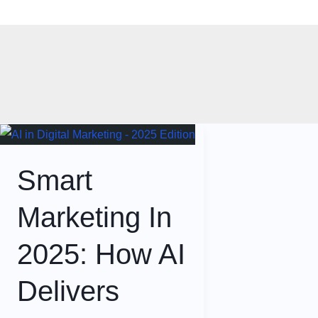
Skip
Home
B
to
content
Smart
Marketing In
2025: How AI
Delivers