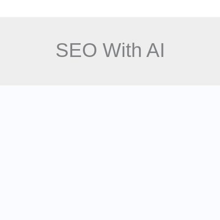
log
Software Courses
NEWS
About Us
SEO With AI