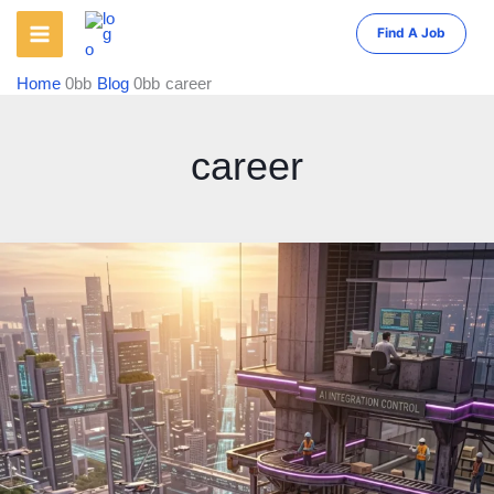
Skip
Find A Job
to
content
Home
Blog
career
career