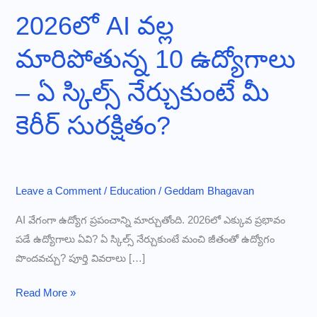
2026లో AI వల్ల
మారిపోతున్న 10 ఉద్యోగాలు
– ఏ స్కిల్స్ నేర్చుకుంటే మీ
కెరీర్ సురక్షితం?
Leave a Comment
/
Education
/
Geddam Bhagavan
AI వేగంగా ఉద్యోగ ప్రపంచాన్ని మార్చుతోంది. 2026లో ఎక్కువ ప్రభావం
పడే ఉద్యోగాలు ఏవి? ఏ స్కిల్స్ నేర్చుకుంటే మంచి జీతంతో ఉద్యోగం
పొందవచ్చు? పూర్తి వివరాలు […]
2026లో
Read More »
AI