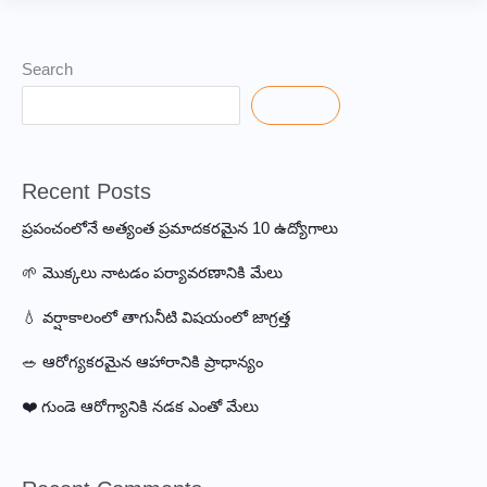
Interview:
Expert
Strategies
Search
Search
Recent Posts
ప్రపంచంలోనే అత్యంత ప్రమాదకరమైన 10 ఉద్యోగాలు
🌱 మొక్కలు నాటడం పర్యావరణానికి మేలు
💧 వర్షాకాలంలో తాగునీటి విషయంలో జాగ్రత్త
🥗 ఆరోగ్యకరమైన ఆహారానికి ప్రాధాన్యం
❤️ గుండె ఆరోగ్యానికి నడక ఎంతో మేలు