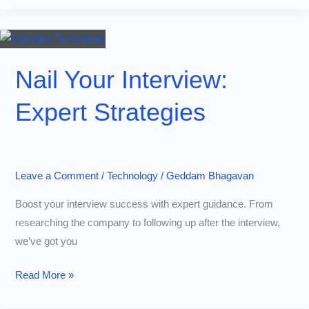
వల్ల
మారిపోతున్న
10
ఉద్యోగాలు
Nail Your Interview:
–
Expert Strategies
ఏ
స్కిల్స్
నేర్చుకుంటే
మీ
Leave a Comment
/
Technology
/
Geddam Bhagavan
కెరీర్
సురక్షితం?
Boost your interview success with expert guidance. From
researching the company to following up after the interview,
we’ve got you
Nail
Read More »
Your