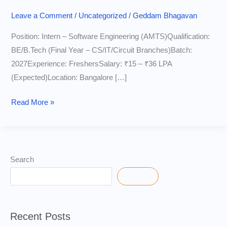
Leave a Comment
/
Uncategorized
/
Geddam Bhagavan
Position: Intern – Software Engineering (AMTS)Qualification:
BE/B.Tech (Final Year – CS/IT/Circuit Branches)Batch:
2027Experience: FreshersSalary: ₹15 – ₹36 LPA
(Expected)Location: Bangalore […]
Salesforce
Read More »
Internship
2025
–
Apply
Search
for
Search
Intern
AMTS
Now
Recent Posts