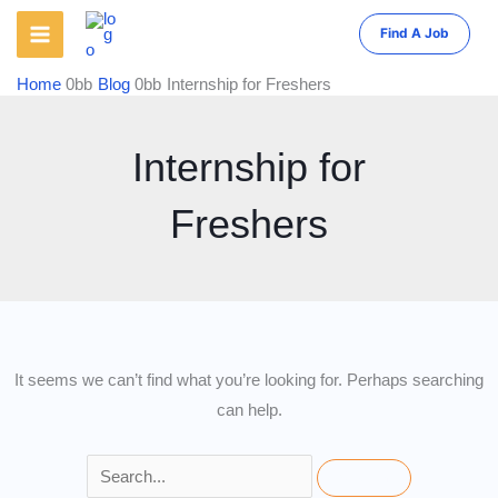
Skip
Find A Job
to
content
Home
Blog
Internship for Freshers
Internship for
Freshers
It seems we can’t find what you’re looking for. Perhaps searching
can help.
Search
for: