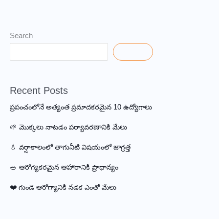
Search
Search
Recent Posts
ప్రపంచంలోనే అత్యంత ప్రమాదకరమైన 10 ఉద్యోగాలు
🌱 మొక్కలు నాటడం పర్యావరణానికి మేలు
💧 వర్షాకాలంలో తాగునీటి విషయంలో జాగ్రత్త
🥗 ఆరోగ్యకరమైన ఆహారానికి ప్రాధాన్యం
❤️ గుండె ఆరోగ్యానికి నడక ఎంతో మేలు