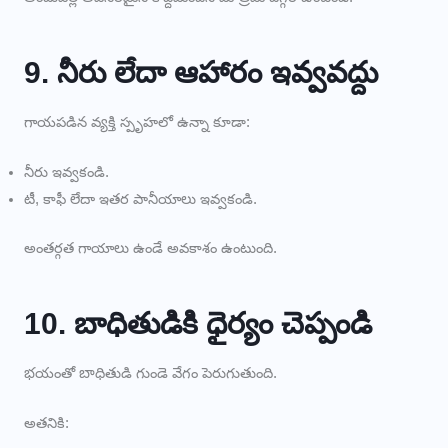
9. నీరు లేదా ఆహారం ఇవ్వవద్దు
గాయపడిన వ్యక్తి స్పృహలో ఉన్నా కూడా:
నీరు ఇవ్వకండి.
టీ, కాఫీ లేదా ఇతర పానీయాలు ఇవ్వకండి.
అంతర్గత గాయాలు ఉండే అవకాశం ఉంటుంది.
10. బాధితుడికి ధైర్యం చెప్పండి
భయంతో బాధితుడి గుండె వేగం పెరుగుతుంది.
అతనికి: