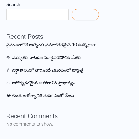
Search
Search
Recent Posts
ప్రపంచంలోనే అత్యంత ప్రమాదకరమైన 10 ఉద్యోగాలు
🌱 మొక్కలు నాటడం పర్యావరణానికి మేలు
💧 వర్షాకాలంలో తాగునీటి విషయంలో జాగ్రత్త
🥗 ఆరోగ్యకరమైన ఆహారానికి ప్రాధాన్యం
❤️ గుండె ఆరోగ్యానికి నడక ఎంతో మేలు
Recent Comments
No comments to show.