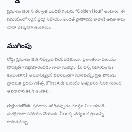
ప్రమాదం జరిగిన తర్వాత మొదటి గంటను “Golden Hour” అంటారు. ఈ
సమయంలో సరైన వైద్య సహాయం అందితే ప్రాణాలను కాపాడే అవకాశాలు
చాలా ఎక్కువగా ఉంటాయి.
ముగింపు
రోడ్డు ప్రమాదం జరిగినప్పుడు భయపడకుండా, ప్రశాంతంగా మరియు
బాధ్యతగా వ్యవహరించడం చాలా ముఖ్యం. మీ చిన్న సహాయం ఒక
కుటుంబానికి అమూల్యమైన బహుమతిగా మారవచ్చు. ప్రతి పౌరుడు
ప్రాథమిక ప్రథమ చికిత్స (First Aid) మరియు అత్యవసర సేవల గురించి
అవగాహన కలిగి ఉండాలి.
గుర్తుంచుకోండి:
ప్రమాదం జరిగినప్పుడు చూస్తూ నిలబడకండి.
సురక్షితంగా సహాయం చేయండి. మీ ఒక్క చర్య ఒక ప్రాణాన్ని
కాపాడవచ్చు