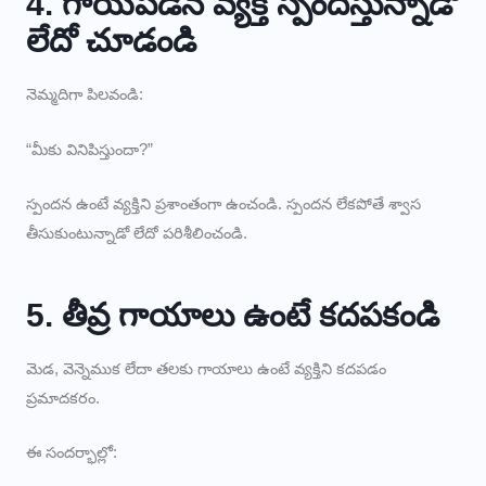
4. గాయపడిన వ్యక్తి స్పందిస్తున్నాడో
లేదో చూడండి
నెమ్మదిగా పిలవండి:
“మీకు వినిపిస్తుందా?”
స్పందన ఉంటే వ్యక్తిని ప్రశాంతంగా ఉంచండి. స్పందన లేకపోతే శ్వాస
తీసుకుంటున్నాడో లేదో పరిశీలించండి.
5. తీవ్ర గాయాలు ఉంటే కదపకండి
మెడ, వెన్నెముక లేదా తలకు గాయాలు ఉంటే వ్యక్తిని కదపడం
ప్రమాదకరం.
ఈ సందర్భాల్లో: