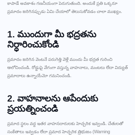
కాపాడే అవకాశం గణనీయంగా పెరుగుతుంది. అందుకే ప్రతి ఒక్కరూ
ప్రమాదం జరిగినప్పుడు ఏమి చేయాలో తెలుసుకోవడం చాలా ముఖ్యం.
1. ముందుగా మీ భద్రతను
నిర్ధారించుకోండి
ప్రమాదం జరిగిన వెంటనే పరుగెత్తి వెళ్లే ముందు మీ భద్రత గురించి
ఆలోచించండి. రోడ్డుపై వేగంగా వస్తున్న వాహనాలు, మంటలు లేదా విద్యుత్
ప్రమాదాలు ఉన్నాయేమో గమనించండి.
2. వాహనాలను ఆపేందుకు
ప్రయత్నించండి
ప్రమాద స్థలం వద్ద ఇతర వాహనదారులకు హెచ్చరిక ఇవ్వండి. చేతులతో
సంకేతాలు ఇవ్వడం లేదా ప్రమాద హెచ్చరిక త్రిభుజం (Warning