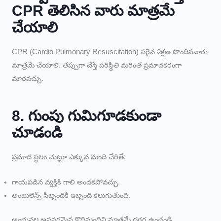
CPR తెలిసిన వారు మాత్రమే
చేయాలి
CPR (Cardio Pulmonary Resuscitation) సరైన శిక్షణ పొందినవారు
మాత్రమే చేయాలి. తప్పుగా చేస్తే పరిస్థితి మరింత ప్రమాదకరంగా
మారవచ్చు.
8. గుంపు గుమిగూడకుండా
చూడండి
ప్రమాద స్థలం చుట్టూ ఎక్కువ మంది చేరితే:
గాయపడిన వ్యక్తికి గాలి అందకపోవచ్చు.
అంబులెన్స్ సిబ్బందికి ఇబ్బంది కలుగుతుంది.
అందువల్ల అవసరమైన కొద్దిమందిని మాత్రమే దగ్గర ఉంచండి.