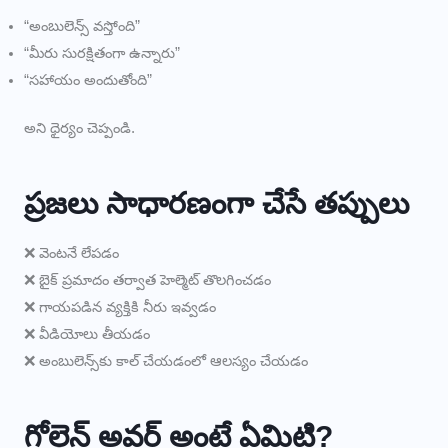
“అంబులెన్స్ వస్తోంది”
“మీరు సురక్షితంగా ఉన్నారు”
“సహాయం అందుతోంది”
అని ధైర్యం చెప్పండి.
ప్రజలు సాధారణంగా చేసే తప్పులు
❌ వెంటనే లేపడం
❌ బైక్ ప్రమాదం తర్వాత హెల్మెట్ తొలగించడం
❌ గాయపడిన వ్యక్తికి నీరు ఇవ్వడం
❌ వీడియోలు తీయడం
❌ అంబులెన్స్‌కు కాల్ చేయడంలో ఆలస్యం చేయడం
గోల్డెన్ అవర్ అంటే ఏమిటి?