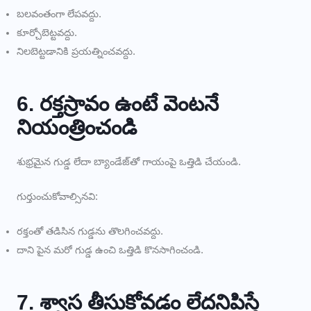
బలవంతంగా లేపవద్దు.
కూర్చోబెట్టవద్దు.
నిలబెట్టడానికి ప్రయత్నించవద్దు.
6. రక్తస్రావం ఉంటే వెంటనే
నియంత్రించండి
శుభ్రమైన గుడ్డ లేదా బ్యాండేజ్‌తో గాయంపై ఒత్తిడి చేయండి.
గుర్తుంచుకోవాల్సినవి:
రక్తంతో తడిసిన గుడ్డను తొలగించవద్దు.
దాని పైన మరో గుడ్డ ఉంచి ఒత్తిడి కొనసాగించండి.
7. శ్వాస తీసుకోవడం లేదనిపిస్తే