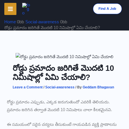
Skip
Find A Job
to
content
Home
Social-awareness
రోడ్డు ప్రమాదం జరిగితే మొదటి 10 నిమిషాల్లో ఏమి చేయాలి?
రోడ్డు ప్రమాదం జరిగితే మొదటి 10
నిమిషాల్లో ఏమి చేయాలి?
Leave a Comment
/
Social-awareness
/ By
Geddam Bhagavan
రోడ్డు ప్రమాదం ఎప్పుడు, ఎక్కడ జరుగుతుందో ఎవరికీ తెలియదు.
ప్రమాదం జరిగిన తర్వాత మొదటి 10 నిమిషాలు చాలా కీలకమైనవి.
ఈ సమయంలో సరైన చర్యలు తీసుకుంటే గాయపడిన వ్యక్తి ప్రాణాలను